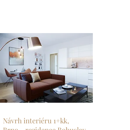
Návrh interiéru 1+kk,
Brno - rezidence Bohuslav