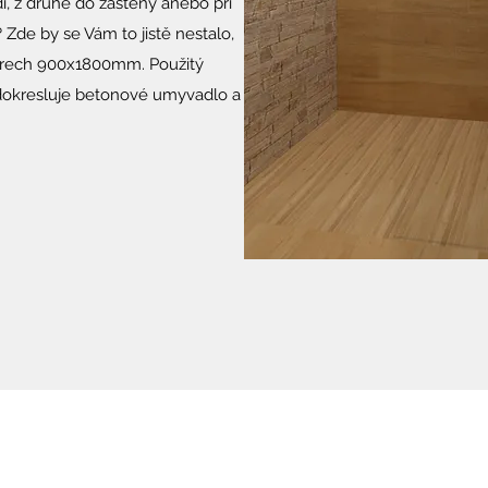
di, z druhé do zástěny anebo při
Zde by se Vám to jistě nestalo,
měrech 900x1800mm. Použitý
dokresluje betonové umyvadlo a