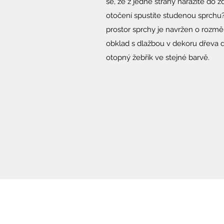
se, že z jedné strany narazíte do z
otočení spustíte studenou sprchu? 
prostor sprchy je navržen o roz
obklad s dlažbou v dekoru dřeva 
otopný žebřík ve stejné barvě.