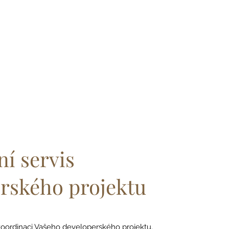
í servis
rského projektu
koordinaci Vašeho developerského projektu.