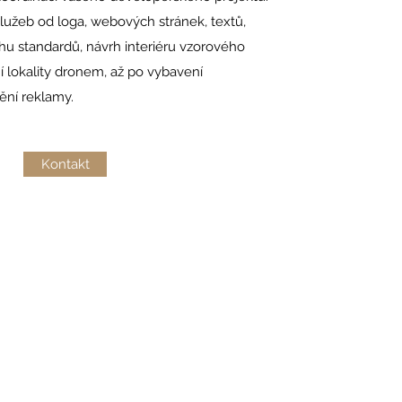
služeb od loga, webových stránek, textů,
hu standardů, návrh interiéru vzorového
ní lokality dronem, až po vybavení
ění reklamy.
Kontakt