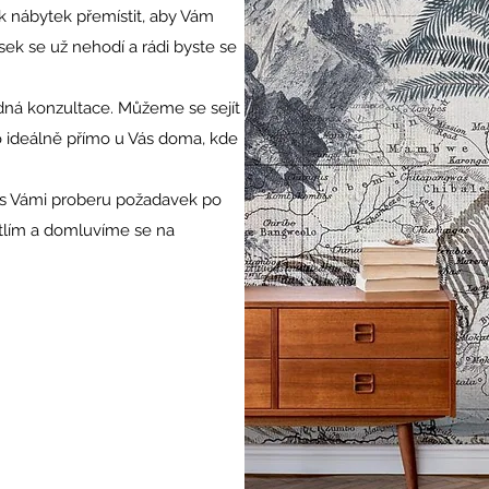
ak nábytek přemístit, aby Vám
sek se už nehodí a rádi byste se
dná konzultace. Můžeme se sejít
 ideálně přímo u Vás doma, kde
 s Vámi proberu požadavek po
tlím a domluvíme se na