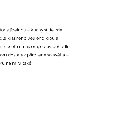
r s jídelnou a kuchyní. Je zde
edle krásného velkého krbu a
otiž nešetří na ničem, co by pohodlí
toru dostatek přirozeného světla a
ru na míru také.