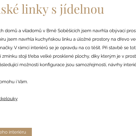
ké linky s jídelnou
ch domů a viladomů v Brně Soběšicích jsem navrhla obývací prosto
 míru jsem navrhla kuchyňskou linku a úložné prostory na dřevo v
 značky. V rámci interiérů se je opravdu na co těšit. Při stavbě se t
í zmínku stojí třeba velké prosklené plochy, díky kterým je v pros
sledující možnosti konfigurace jsou samozřejmostí, návrhy interié
pomohu i Vám.
ckelouky
ho interiéru