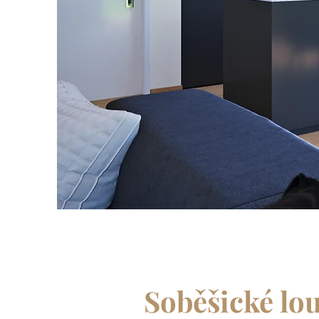
Soběšické lo