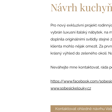
Návrh kuchyňs
Pro nový exkluzivní projekt rodinný
vybrán luxusní italský nábytek, na
doplnila originálními svítidly stejné
klienta mohlo nějak omezit. Za prvn
krásný výhled do zeleného okolí. Ná
Neváhejte mne kontaktovat, ráda 
https://www.facebook.com/sobesi
www.sobesickelouky.cz
Kontaktovat ohledně návrhu Vaše